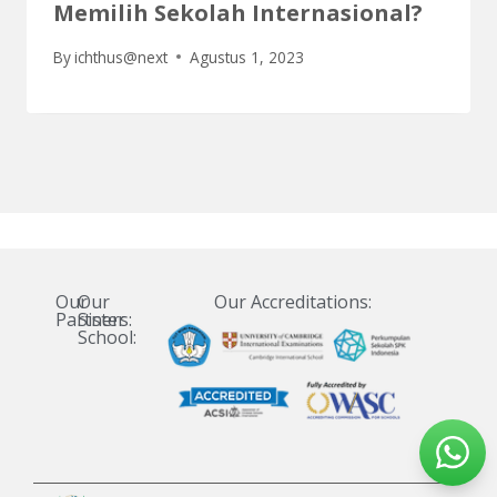
Memilih Sekolah Internasional?
By
ichthus@next
Agustus 1, 2023
Our
Our
Our Accreditations:
Partners:
Sister
School: